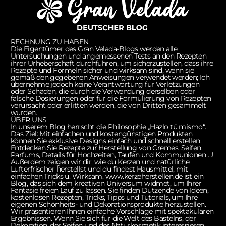
RECHNUNG ZU HABEN
Die Eigentümer des Gran Velada-Blogs werden alle
Untersuchungen und angemessenen Tests an den Rezepten
ihrer Urheberschaft durchführen, um sicherzustellen, dass ihre
Rezepte und Formeln sicher und wirksam sind, wenn sie
gemäß den gegebenen Anweisungen verwendet werden; Ich
übernehme jedoch keine Verantwortung für Verletzungen
oder Schäden, die durch die Verwendung derselben oder
falsche Dosierungen oder für die Formulierung von Rezepten
verursacht oder erlitten werden, die von Dritten gesammelt
wurden.
ÜBER UNS
In unserem Blog herrscht die Philosophie „Hazlo tú mismo“.
Das Ziel: Mit einfachen und kostengünstigen Produkten
können Sie exklusive Designs einfach und schnell erstellen.
Entdecken Sie Rezepte zur Herstellung von Cremes, Seifen,
Parfums, Details für Hochzeiten, Taufen und Kommunionen …!
Außerdem zeigen wir dir, wie du Kerzen und natürliche
Lufterfrischer herstellst und du findest Hausmittel, mit
einfachen Tricks u. Wirksam. www.kerzeherstellen.de ist ein
Blog, das sich dem kreativen Universum widmet, um Ihrer
Fantasie freien Lauf zu lassen. Sie finden Dutzende von Ideen,
kostenlosen Rezepten, Tricks, Tipps und Tutorials, um Ihre
eigenen Schönheits- und Dekorationsprodukte herzustellen.
Wir präsentieren Ihnen einfache Vorschläge mit spektakulären
Ergebnissen. Wenn Sie sich für die Welt des Bastelns, der
Dekoration, der Seifen und der Naturkosmetik interessieren,