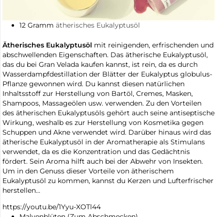
12 Gramm
ätherisches Eukalyptusöl
Ätherisches Eukalyptusöl
mit reinigenden, erfrischenden und
abschwellenden Eigenschaften. Das ätherische Eukalyptusöl,
das du bei Gran Velada kaufen kannst, ist rein, da es durch
Wasserdampfdestillation der Blätter der Eukalyptus globulus-
Pflanze gewonnen wird. Du kannst diesen natürlichen
Inhaltsstoff zur Herstellung von Bartöl, Cremes, Masken,
Shampoos, Massageölen usw. verwenden. Zu den Vorteilen
des ätherischen Eukalyptusöls gehört auch seine antiseptische
Wirkung, weshalb es zur Herstellung von Kosmetika gegen
Schuppen und Akne verwendet wird. Darüber hinaus wird das
ätherische Eukalyptusöl in der Aromatherapie als Stimulans
verwendet, da es die Konzentration und das Gedächtnis
fördert. Sein Aroma hilft auch bei der Abwehr von Insekten.
Um in den Genuss dieser Vorteile von ätherischem
Eukalyptusöl zu kommen, kannst du Kerzen und Lufterfrischer
herstellen…
https://youtu.be/1Yyu-XOTl44
Malvenblüten (Zum Abschmecken)