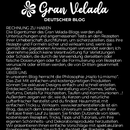
RECHNUNG ZU HABEN
Die Eigentümer des Gran Velada-Blogs werden alle
Untersuchungen und angemessenen Tests an den Rezepten
ihrer Urheberschaft durchführen, um sicherzustellen, dass ihre
Rezepte und Formeln sicher und wirksam sind, wenn sie
gemäß den gegebenen Anweisungen verwendet werden; Ich
übernehme jedoch keine Verantwortung für Verletzungen
oder Schäden, die durch die Verwendung derselben oder
falsche Dosierungen oder für die Formulierung von Rezepten
verursacht oder erlitten werden, die von Dritten gesammelt
wurden.
ÜBER UNS
In unserem Blog herrscht die Philosophie „Hazlo tú mismo“.
Das Ziel: Mit einfachen und kostengünstigen Produkten
können Sie exklusive Designs einfach und schnell erstellen.
Entdecken Sie Rezepte zur Herstellung von Cremes, Seifen,
Parfums, Details für Hochzeiten, Taufen und Kommunionen …!
Außerdem zeigen wir dir, wie du Kerzen und natürliche
Lufterfrischer herstellst und du findest Hausmittel, mit
einfachen Tricks u. Wirksam. www.kerzeherstellen.de ist ein
Blog, das sich dem kreativen Universum widmet, um Ihrer
Fantasie freien Lauf zu lassen. Sie finden Dutzende von Ideen,
kostenlosen Rezepten, Tricks, Tipps und Tutorials, um Ihre
eigenen Schönheits- und Dekorationsprodukte herzustellen.
Wir präsentieren Ihnen einfache Vorschläge mit spektakulären
Ergebnissen. Wenn Sie sich für die Welt des Bastelns, der