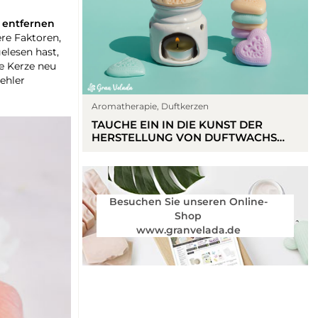
u entfernen
ere Faktoren,
elesen hast,
e Kerze neu
ehler
Aromatherapie
,
Duftkerzen
TAUCHE EIN IN DIE KUNST DER
HERSTELLUNG VON DUFTWACHS
MIT DEM EXKLUSIVEN KIT VON GRAN
VELADA
Besuchen Sie unseren Online-
Shop
www.granvelada.de