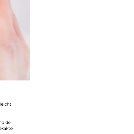
leicht
nd der
exakte