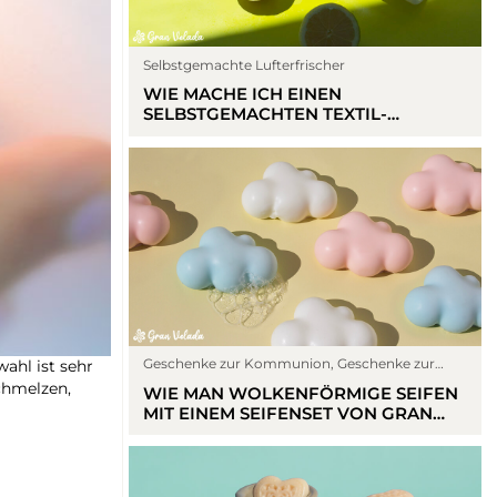
Selbstgemachte Lufterfrischer
WIE MACHE ICH EINEN
SELBSTGEMACHTEN TEXTIL-
LUFTERFRISCHER: EINFACH UND
SCHNELL
Geschenke zur Kommunion
,
Geschenke zur
ahl ist sehr
Taufe
,
Keine Kategorie
,
Seifen machen
chmelzen,
WIE MAN WOLKENFÖRMIGE SEIFEN
MIT EINEM SEIFENSET VON GRAN
VELADA HERSTELLT: MACHEN SIE
IHRE EIGENEN GESCHENKE FÜR
TAUFEN UND KOMMUNIONEN.